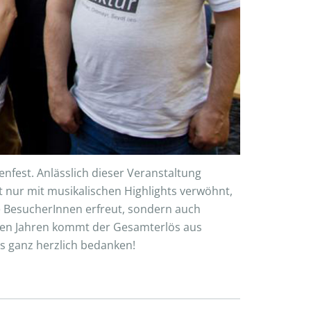
nfest. Anlässlich dieser Veranstaltung
t nur mit musikalischen Highlights verwöhnt,
ne BesucherInnen erfreut, sondern auch
elen Jahren kommt der Gesamterlös aus
s ganz herzlich bedanken!