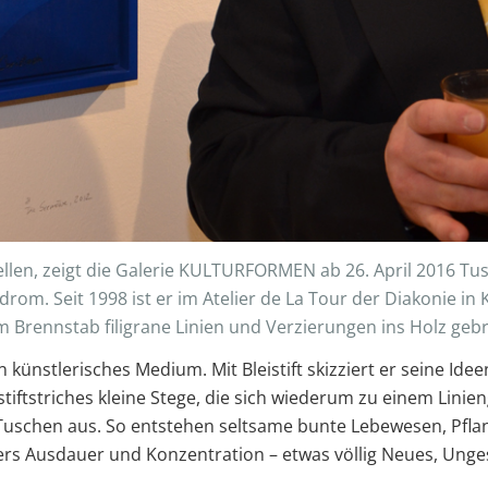
tellen, zeigt die Galerie KULTURFORMEN ab 26. April 2016 
om. Seit 1998 ist er im Atelier de La Tour der Diakonie in K
m Brennstab filigrane Linien und Verzierungen ins Holz ge
n künstlerisches Medium. Mit Bleistift skizziert er seine Id
istiftstriches kleine Stege, die sich wiederum zu einem Lini
 Tuschen aus. So entstehen seltsame bunte Lebewesen, Pfl
ders Ausdauer und Konzentration – etwas völlig Neues, Un