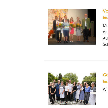
Ve
In
Me
de
Au
Sc
Ge
In
Wi