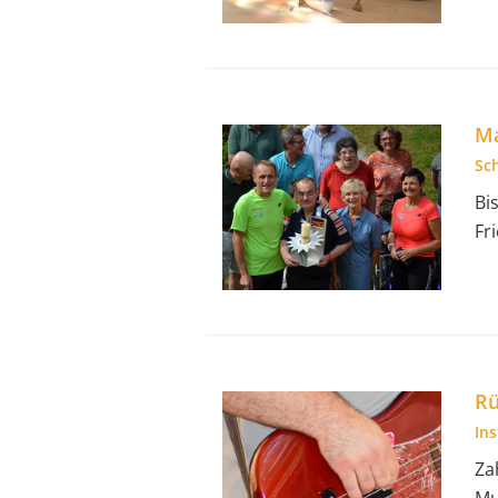
Ma
Sc
Bi
Fr
Rü
In
Za
Mu