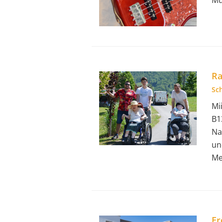
Ra
Sc
Mi
B1
Na
un
Me
Er