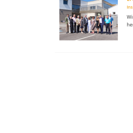
In
Wi
he