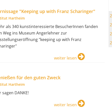
rnissage "Keeping up with Franz Scharinger"
2
stitut Hartheim
2
hr als 340 kunstinteressierte BesucherInnen fanden
n Weg ins Museum Angerlehner zur
2
sstellungseröffnung "keeping up with Franz
2
haringer"
weiter lesen
nießen für den guten Zweck
stitut Hartheim
r sagen DANKE!
weiter lesen