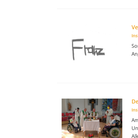
Ve
In
So
An
De
In
Am
Un
Al