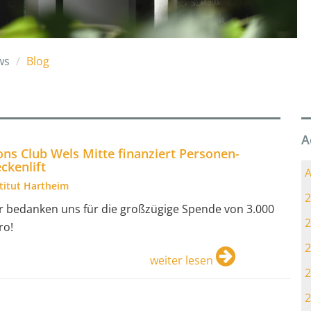
ws
Blog
A
ons Club Wels Mitte finanziert Personen-
ckenlift
A
stitut Hartheim
2
r bedanken uns für die großzügige Spende von 3.000
2
ro!
2
weiter lesen
2
2