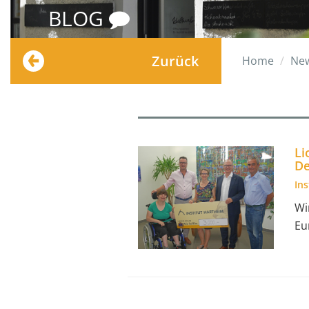
BLOG
Zurück
Home
Ne
Li
De
In
Wi
Eu