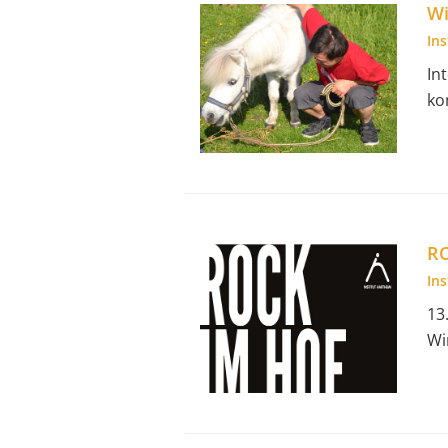
Wi
In
In
ko
R
In
13
Wi