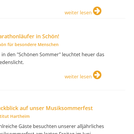
weiter lesen
rathonläufer in Schön!
hön für besondere Menschen
s in den "Schönen Sommer" leuchtet heuer das
iedenslicht.
weiter lesen
ckblick auf unser Musiksommerfest
stitut Hartheim
hlreiche Gäste besuchten unserer alljährliches
siksommerfest am lezten Freitag im Juni.