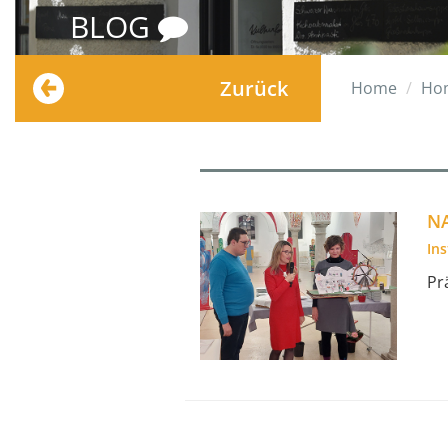
BLOG
Zurück
Home
Ho
N
In
Pr