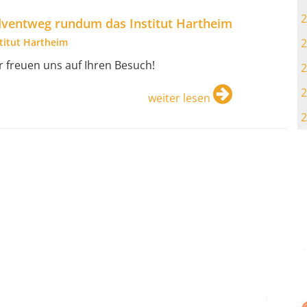
2
ventweg rundum das Institut Hartheim
2
stitut Hartheim
r freuen uns auf Ihren Besuch!
2
2
weiter lesen
2