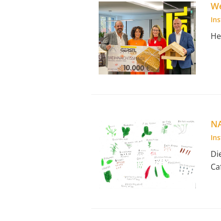
We
In
He
N
In
Di
Ca