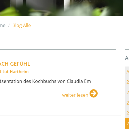
me
Blog Alle
A
ACH GEFÜHL
A
stitut Hartheim
äsentation des Kochbuchs von Claudia Em
2
2
weiter lesen
2
2
2