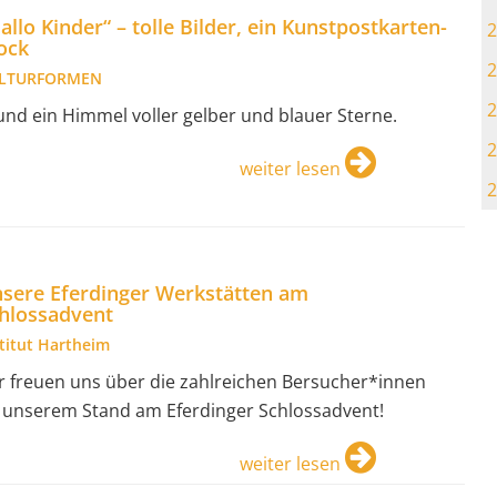
allo Kinder“ – tolle Bilder, ein Kunstpostkarten-
2
ock
2
LTURFORMEN
2
. und ein Himmel voller gelber und blauer Sterne.
2
weiter lesen
2
sere Eferdinger Werkstätten am
hlossadvent
stitut Hartheim
r freuen uns über die zahlreichen Bersucher*innen
 unserem Stand am Eferdinger Schlossadvent!
weiter lesen