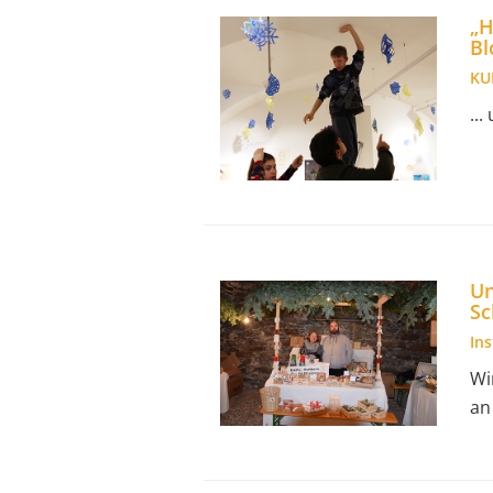
„H
Bl
KU
..
Un
Sc
In
Wi
an