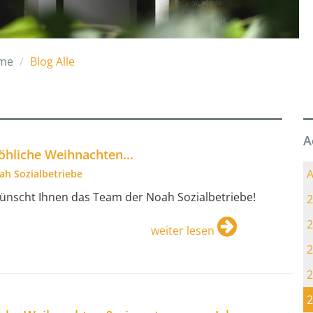
me
Blog Alle
A
öhliche Weihnachten...
A
ah Sozialbetriebe
wünscht Ihnen das Team der Noah Sozialbetriebe!
2
2
weiter lesen
2
2
2