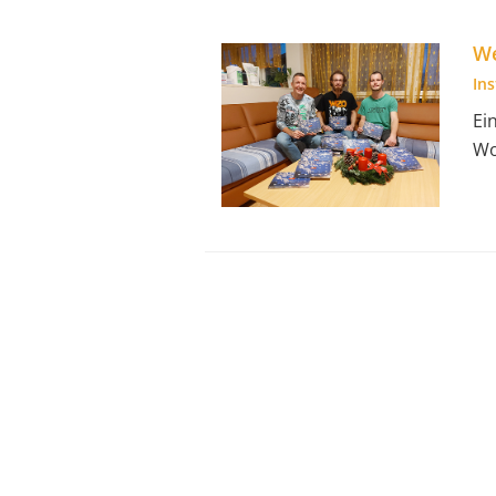
We
In
Ei
Wo