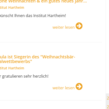
ohe Weihnachten & ein gutes neues Jahr...
stitut Hartheim
.wünscht Ihnen das Institut Hartheim!
weiter lesen
ula ist Siegerin des "Weihnachtsbär-
lwettbewerbs"
stitut Hartheim
r gratulieren sehr herzlich!
weiter lesen
2
2