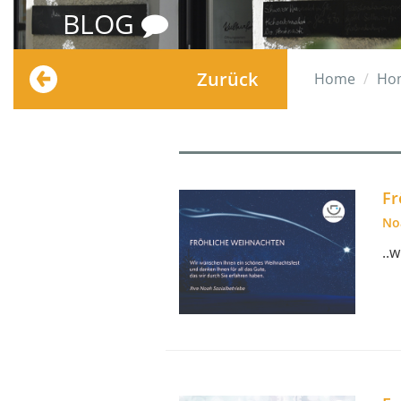
BLOG
Zurück
Home
Ho
Fr
No
..