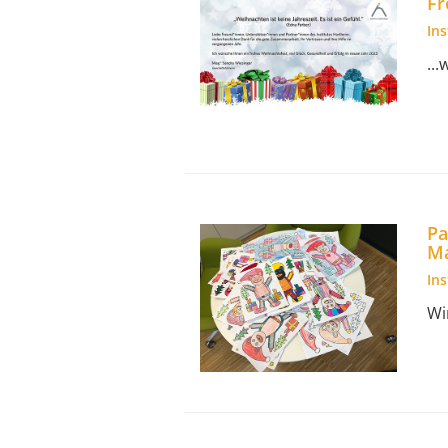
Fr
In
..
Pa
Ma
In
Wi