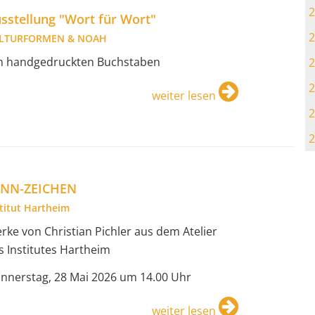
2
sstellung "Wort für Wort"
2
LTURFORMEN & NOAH
in handgedruckten Buchstaben
2
2
weiter lesen
2
2
ENN-ZEICHEN
stitut Hartheim
rke von Christian Pichler aus dem Atelier
s Institutes Hartheim
nnerstag, 28 Mai 2026 um 14.00 Uhr
weiter lesen