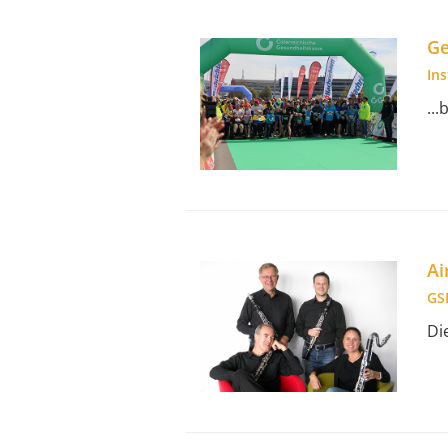
Ge
In
..
Ai
GSI
Di