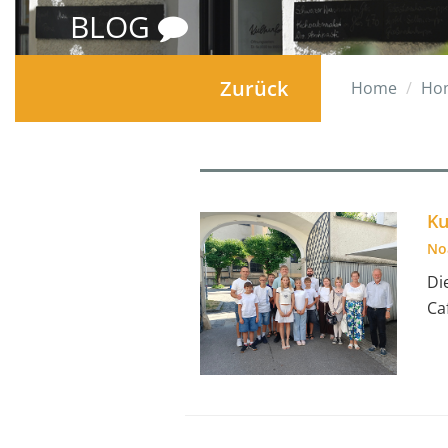
BLOG
Zurück
Home
Ho
Ku
No
Di
Ca