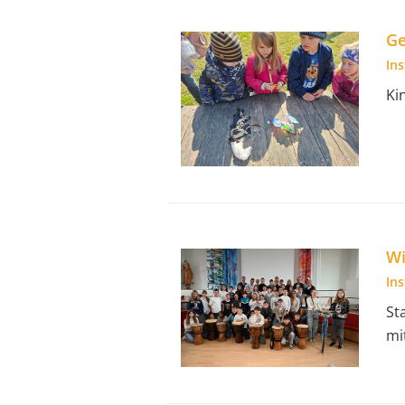
Ge
In
Ki
W
In
St
mi