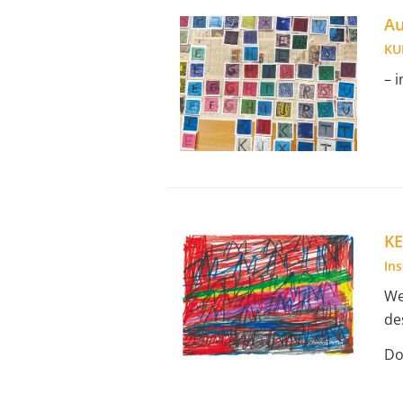
Au
KU
– 
K
In
We
de
Do