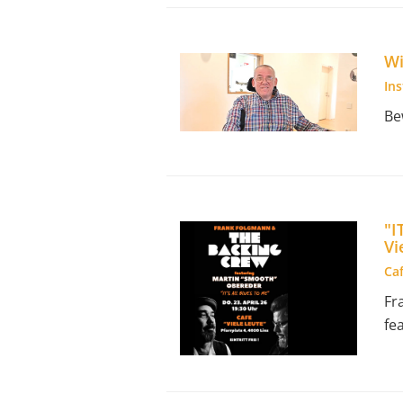
Wi
In
Be
"I
Vi
Caf
Fr
fe