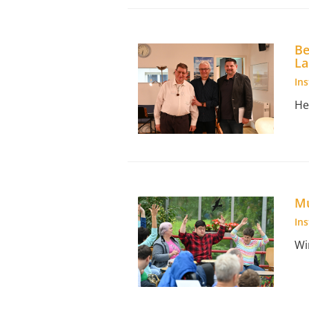
Be
La
In
He
Mu
In
Wi