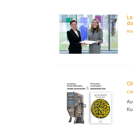
Le
da
In
OP
Caf
Au
Ku