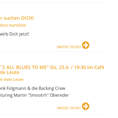
r suchen DICH!
stitut Hartheim
wirb Dich jetzt!
weiter lesen
T´S ALL BLUES TO ME" Do, 23.4. / 19:30 im Café
ele Leute
é Viele Leute
ank Folgmann & die Backing Crew
aturing Martin "Smootrh" Obereder
weiter lesen